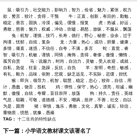
鼠：吸引力，社交能力，影响力，智力，俭省，魅力，紧张，权力
欲，赘言，狡计，贪得，干预 牛：正直，创新，有目的，勤勉，
稳定，善言，固执，冷漠，偏见，缓慢，报复 虎：热诚，好运，
勇敢，慈善，魅力，权威，冲动，吹嘘，易怒，放纵，不服从，飘荡
兔：机智，谨慎，技巧，长寿，德行，野心，秘密，业余，过于
拘谨，忧郁，自炫，复杂 龙：力量，热心，成功，胆量，健康，
多情，僵直，迷惑，不信任，自夸，不满，多言 蛇：直觉，睿
智，吸引力，机敏，谨慎，同情，掩饰，贪得，奢侈，傲慢，懒惰，
孤芳自赏 马：说服力，时尚，自治力，灵敏，受人欢迎，成就，
自私，急促，狂妄，急躁，反抗，自负 羊：发明，奇想，敏感，
有礼，毅力，品味，依附，悲观，缺乏远见，不实际，迟缓，担忧
猴：即兴，领导力，机智，聪慧，稳定，忠心，狡诈，自信，用
计，愚蠢，饶舌，投机 鸡：弹性，保守，热心，漂亮，坦诚，幽
默，傲慢，自炫，夸耀，盲目崇拜，放荡 狗：持久，责任，英雄
气息，聪颖，可敬，道德感，不安，嘲讽，批评，不善，社交，自以
为是，圆滑 猪：审慎，逸乐，勇敢，文化，真挚，诚实，轻信，
重物质，愤怒，犹豫，愚顽
TAG：
十二生肖的特性缺点
下一篇：
小学语文教材课文该署名了