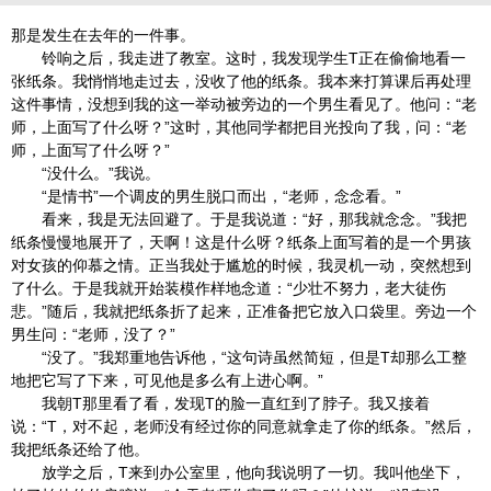
那是发生在去年的一件事。
铃响之后，我走进了教室。这时，我发现学生T正在偷偷地看一
张纸条。我悄悄地走过去，没收了他的纸条。我本来打算课后再处理
这件事情，没想到我的这一举动被旁边的一个男生看见了。他问：“老
师，上面写了什么呀？”这时，其他同学都把目光投向了我，问：“老
师，上面写了什么呀？”
“没什么。”我说。
“是情书”一个调皮的男生脱口而出，“老师，念念看。”
看来，我是无法回避了。于是我说道：“好，那我就念念。”我把
纸条慢慢地展开了，天啊！这是什么呀？纸条上面写着的是一个男孩
对女孩的仰慕之情。正当我处于尴尬的时候，我灵机一动，突然想到
了什么。于是我就开始装模作样地念道：“少壮不努力，老大徒伤
悲。”随后，我就把纸条折了起来，正准备把它放入口袋里。旁边一个
男生问：“老师，没了？”
“没了。”我郑重地告诉他，“这句诗虽然简短，但是T却那么工整
地把它写了下来，可见他是多么有上进心啊。”
我朝T那里看了看，发现T的脸一直红到了脖子。我又接着
说：“T，对不起，老师没有经过你的同意就拿走了你的纸条。”然后，
我把纸条还给了他。
放学之后，T来到办公室里，他向我说明了一切。我叫他坐下，