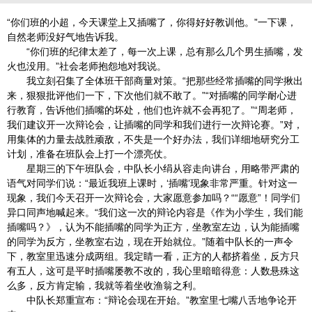
“你们班的小超，今天课堂上又插嘴了，你得好好教训他。”一下课，
自然老师没好气地告诉我。
“你们班的纪律太差了，每一次上课，总有那么几个男生插嘴，发
火也没用。”社会老师抱怨地对我说。
我立刻召集了全体班干部商量对策。“把那些经常插嘴的同学揪出
来，狠狠批评他们一下，下次他们就不敢了。”“对插嘴的同学耐心进
行教育，告诉他们插嘴的坏处，他们也许就不会再犯了。”“周老师，
我们建议开一次辩论会，让插嘴的同学和我们进行一次辩论赛。”对，
用集体的力量去战胜顽敌，不失是一个好办法，我们详细地研究分工
计划，准备在班队会上打一个漂亮仗。
星期三的下午班队会，中队长小绢从容走向讲台，用略带严肃的
语气对同学们说：“最近我班上课时，‘插嘴’现象非常严重。针对这一
现象，我们今天召开一次辩论会，大家愿意参加吗？““愿意”！同学们
异口同声地喊起来。“我们这一次的辩论内容是《作为小学生，我们能
插嘴吗？》，认为不能插嘴的同学为正方，坐教室左边，认为能插嘴
的同学为反方，坐教室右边，现在开始就位。”随着中队长的一声令
下，教室里迅速分成两组。我定睛一看，正方的人都挤着坐，反方只
有五人，这可是平时插嘴屡教不改的，我心里暗暗得意：人数悬殊这
么多，反方肯定输，我就等着坐收渔翁之利。
中队长郑重宣布：“辩论会现在开始。”教室里七嘴八舌地争论开