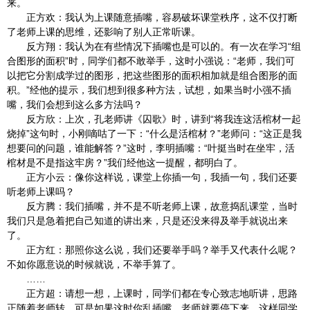
来。
正方欢：我认为上课随意插嘴，容易破坏课堂秩序，这不仅打断
了老师上课的思维，还影响了别人正常听课。
反方翔：我认为在有些情况下插嘴也是可以的。有一次在学习“组
合图形的面积”时，同学们都不敢举手，这时小强说：“老师，我们可
以把它分割成学过的图形，把这些图形的面积相加就是组合图形的面
积。”经他的提示，我们想到很多种方法，试想，如果当时小强不插
嘴，我们会想到这么多方法吗？
反方欣：上次，孔老师讲《囚歌》时，讲到“将我连这活棺材一起
烧掉”这句时，小刚嘀咕了一下：“什么是活棺材？”老师问：“这正是我
想要问的问题，谁能解答？”这时，李明插嘴：“叶挺当时在坐牢，活
棺材是不是指这牢房？”我们经他这一提醒，都明白了。
正方小云：像你这样说，课堂上你插一句，我插一句，我们还要
听老师上课吗？
反方腾：我们插嘴，并不是不听老师上课，故意捣乱课堂，当时
我们只是急着把自己知道的讲出来，只是还没来得及举手就说出来
了。
正方红：那照你这么说，我们还要举手吗？举手又代表什么呢？
不如你愿意说的时候就说，不举手算了。
……
正方超：请想一想，上课时，同学们都在专心致志地听讲，思路
正随着老师转，可是如果这时你乱插嘴，老师就要停下来，这样同学