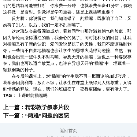
们的思路就可能被打断，你浪费一分钟，也就浪费全班41分钟，你说
这样做，是否对。你觉得是学习重要，还是上课插嘴重要？
反方腾：你说得对，我们知道错了，乱插嘴，既影响了自己，又
妨碍了别人。以后，我们一定不乱插嘴了。
这次班队会获得圆满成功，看着同学们那洋溢着朝气的脸庞，那
因为争论而涨得通红的脸，我会心的笑了。同时翔和欣的回答，让我
对插嘴又有了新的认识，爱问爱说是孩子的天性，我们不应该强制剥
夺，一些情不自禁地插嘴也会让学生的思维火花得到碰撞。当然，有
时也会出现一些牛头不对马嘴、异想天开的插嘴，这也是一种客观存
在，我们也可以适当放宽点，也许在异想天开的“插嘴”中，埋藏着一
颗颗创新的种子。
在今后的课堂上，对“插嘴”的学生我不再一概而论的加以驳斥，
我学会因势利导，放而不纵，让学生在课堂上既得到人格尊重，又得
到情感的释放。现在，我们的班级变了，变得更团结，更有活力了。
TAG：
上课时能插嘴吗
上一篇：
精彩教学叙事片段
下一篇：
“两难”问题的困惑
返回首页